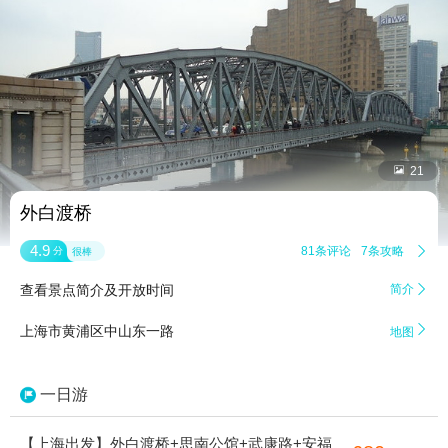


21
外白渡桥
4.9
81条评论
7条攻略

分
很棒
查看景点简介及开放时间
简介


上海市黄浦区中山东一路
地图
一日游
【上海出发】外白渡桥+思南公馆+武康路+安福