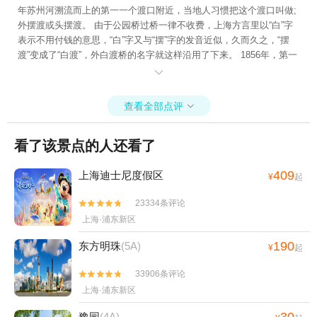
年苏州河溯流而上的第一一个渡口附近，当地人习惯把这个渡口叫做;
外摆渡或头摆渡。 由于公园桥过桥一律不收费，上海方言里以“白”字
表示不用付钱的意思，“白”字又与“摆”字的发音近似，久而久之，“摆
渡”变成了“白渡”，外白渡桥的名字就这样沿用了下来。 1856年，第一
代外白渡桥建成，名为“威尔斯桥”。1876年，第二代外白渡桥建成，

定名为“公园桥”。1907年，外白渡桥建成并沿用至今。
查看全部点评

看了该景点的人还看了
409
上海迪士尼度假区
¥
起
23334条评论


上海·浦东新区
190
东方明珠
(5A)
¥
起
33906条评论


上海·浦东新区
豫园
(4A)