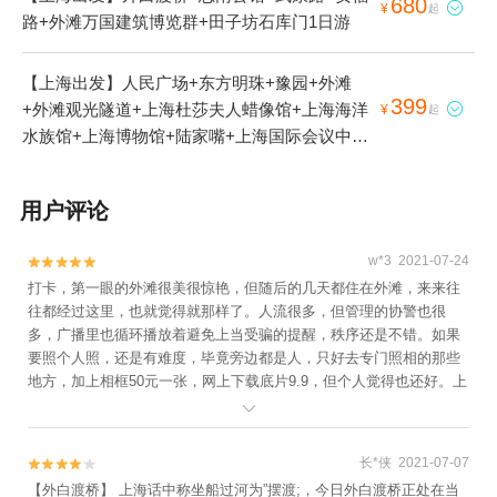
680

¥
起
路+外滩万国建筑博览群+田子坊石库门1日游
【上海出发】人民广场+东方明珠+豫园+外滩
399
+外滩观光隧道+上海杜莎夫人蜡像馆+上海海洋

¥
起
水族馆+上海博物馆+陆家嘴+上海国际会议中心
+外白渡桥+黄浦江游览(十六铺码头)+上海之巅
观光厅+上海本地玩乐+黄浦江+金茂大厦1日游
用户评论
w*3 2021-07-24


打卡，第一眼的外滩很美很惊艳，但随后的几天都住在外滩，来来往
往都经过这里，也就觉得就那样了。人流很多，但管理的协警也很
多，广播里也循环播放着避免上当受骗的提醒，秩序还是不错。如果
要照个人照，还是有难度，毕竟旁边都是人，只好去专门照相的那些
地方，加上相框50元一张，网上下载底片9.9，但个人觉得也还好。上
海和外滩，都值得来看一看。

长*侠 2021-07-07


【外白渡桥】 上海话中称坐船过河为”摆渡;，今日外白渡桥正处在当