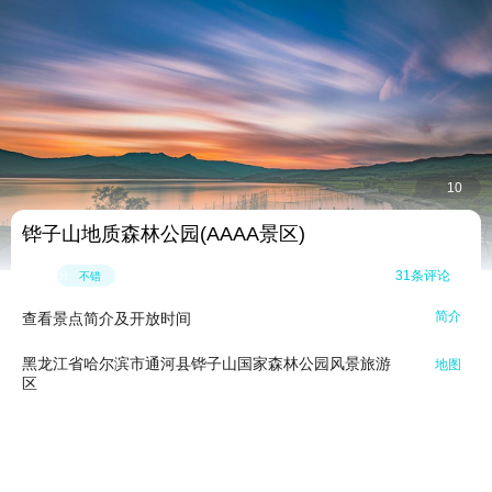
10

铧子山地质森林公园(AAAA景区)
4.3

31条评论
分
不错
简介
查看景点简介及开放时间

黑龙江省哈尔滨市通河县铧子山国家森林公园风景旅游
地图
区
