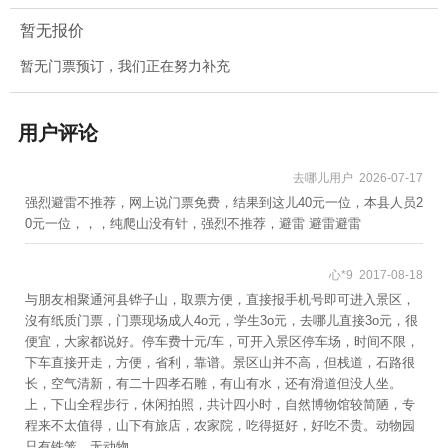
暂无报价
暂无门票预订，我们正在努力补充
用户评论
去哪儿用户 2026-07-17


强烈避雷不推荐，网上说门票免费，结果到这儿40元一位，本县人员2
0元一位，，，纯爬山没有针，强烈不推荐，避雷 避雷避雷
心*9 2017-08-18


与朋友相聚通河县铧子山，取票方便，直接报手机号即可进入景区，
沒有纸质门票，门票现场成人4o元，学生3o元，去哪儿直接3o元，很
便宜，大家都说好。停车费十元/车，可开入景区停车场，时间不限，
下车直接开走，方便，省利，靠谱。景区山并不高，但栈道，石路很
长，空气清新，有二十四孝石雕，有山有水，还有滑道但没人坐。
上，下山全程步行，休闲拍照，共计四小时，自然博物馆较简陋，专
程来不太值得，山下有旅店，农家院，吃得挺好，好吃不贵。动物园
只有铁笼，无动物。