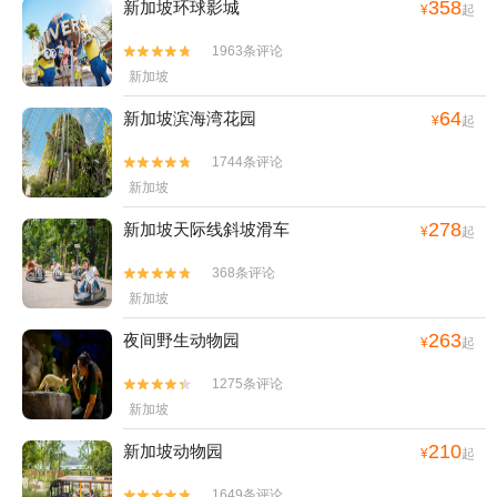
358
新加坡环球影城
¥
起
1963条评论


新加坡
64
新加坡滨海湾花园
¥
起
1744条评论


新加坡
278
新加坡天际线斜坡滑车
¥
起
368条评论


新加坡
263
夜间野生动物园
¥
起
1275条评论


新加坡
210
新加坡动物园
¥
起
1649条评论

