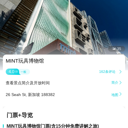


35
MINT玩具博物馆
4.0
162条评论

分
一般
查看景点简介及开放时间
简介


26 Seah St, 新加坡 188382
地图
门票+导览
MINT玩具博物馆门票(含15分钟免费讲解之旅)