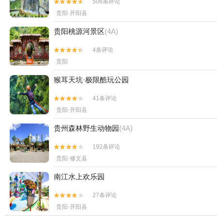
506条评论


贵阳·开阳县
贵阳桃源河景区
(4A)
4条评论


贵阳
猴耳天坑·极限酷玩公园
41条评论


贵阳·开阳县
贵州森林野生动物园
(4A)
192条评论


贵阳·修文县
南江水上欢乐园
27条评论


贵阳·开阳县