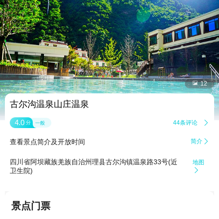


12
古尔沟温泉山庄温泉
4.0
44条评论

分
一般
查看景点简介及开放时间
简介

四川省阿坝藏族羌族自治州理县古尔沟镇温泉路33号(近
地图
卫生院)

景点门票