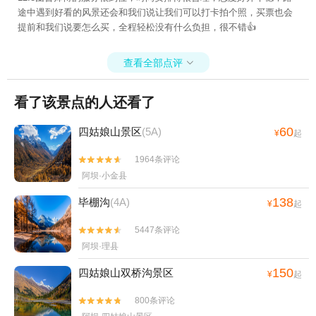
途中遇到好看的风景还会和我们说让我们可以打卡拍个照，买票也会
提前和我们说要怎么买，全程轻松没有什么负担，很不错👍
查看全部点评

看了该景点的人还看了
60
四姑娘山景区
(5A)
¥
起
1964条评论


阿坝·小金县
138
毕棚沟
(4A)
¥
起
5447条评论


阿坝·理县
150
四姑娘山双桥沟景区
¥
起
800条评论

