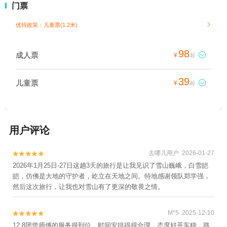
门票
优待政策：儿童票(1.2米)

98
成人票

¥
起
39
儿童票

¥
起
用户评论
去哪儿用户 2026-01-27


2026年1月25日-27日这趟3天的旅行是让我见识了雪山巍峨，白雪皑
皑，仿佛是大地的守护者，屹立在天地之间。特地感谢领队郑学强，
然后这次旅行，让我也对雪山有了更深的敬畏之情。
M*5 2025-12-10


12.8团曾师傅的服务很到位，时间安排得很合理，态度好开车稳，路