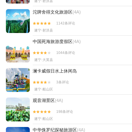
遂宁·射洪县
沱牌舍得文化旅游区
(4A)
1142条评论


遂宁·射洪县
中国死海旅游度假区
(4A)
1044条评论


遂宁·大英县
澜卡威假日水上休闲岛
3条评论


遂宁·船山区
观音湖景区
(4A)
198条评论


遂宁·船山区
中华侏罗纪探秘旅游区
(4A)