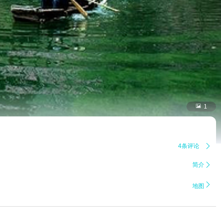

1
4条评论

简介


地图