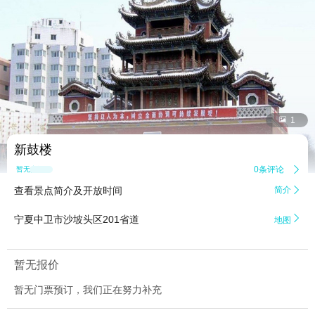


1
新鼓楼
0条评论

暂无点评
查看景点简介及开放时间
简介


宁夏中卫市沙坡头区201省道
地图
暂无报价
暂无门票预订，我们正在努力补充