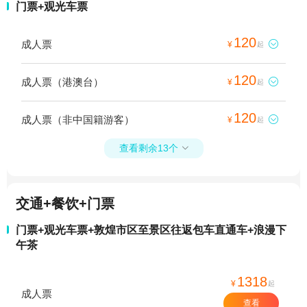
门票+观光车票
120
成人票

¥
起
120
成人票（港澳台）

¥
起
120
成人票（非中国籍游客）

¥
起
查看剩余13个

交通+餐饮+门票
门票+观光车票+敦煌市区至景区往返包车直通车+浪漫下
午茶
1318
¥
起
成人票
查看