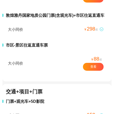
敦煌雅丹国家地质公园门票(含观光车)+市区往返直通车
298
大小同价

¥
起
市区-景区往返直通车票
88
¥
起
大小同价
查看
交通+项目+门票
门票+观光车+5D影院