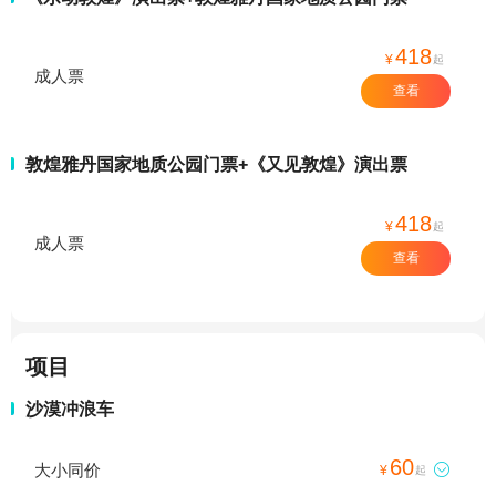
418
¥
起
成人票
查看
敦煌雅丹国家地质公园门票+《又见敦煌》演出票
418
¥
起
成人票
查看
项目
沙漠冲浪车
60
大小同价

¥
起