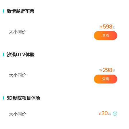
激情越野车票
598
¥
起
大小同价
查看
沙漠UTV体验
298
¥
起
大小同价
查看
5D影院项目体验
30
大小同价

¥
起