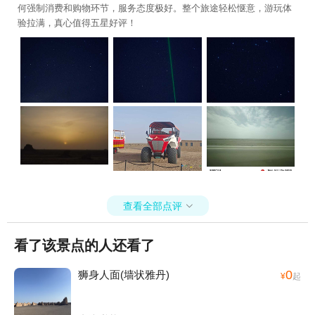
何强制消费和购物环节，服务态度极好。整个旅途轻松惬意，游玩体
验拉满，真心值得五星好评！
查看全部点评

看了该景点的人还看了
0
狮身人面(墙状雅丹)
¥
起