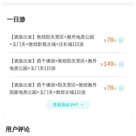
一日游
【酒泉出发】敦煌阳关景区+雅丹地质公园
78

¥
起
+玉门关+敦煌影视古城+汉长城1日游
【酒泉出发】西千佛洞+敦煌阳关景区+雅丹
149

¥
起
地质公园+玉门关1日游
【酒泉出发】西千佛洞+阳关景区+敦煌雅丹
78

¥
起
国家地质公园+玉门关+敦煌古城1日游
查看剩余39个

用户评论