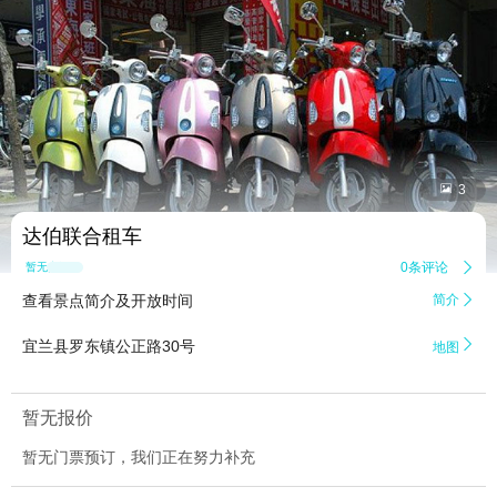


3
达伯联合租车
0条评论

暂无点评
查看景点简介及开放时间
简介


宜兰县罗东镇公正路30号
地图
暂无报价
暂无门票预订，我们正在努力补充