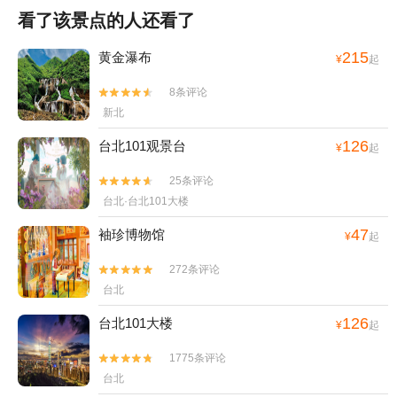
看了该景点的人还看了
215
黄金瀑布
¥
起
8条评论


新北
126
台北101观景台
¥
起
25条评论


台北·台北101大楼
47
袖珍博物馆
¥
起
272条评论


台北
126
台北101大楼
¥
起
1775条评论


台北