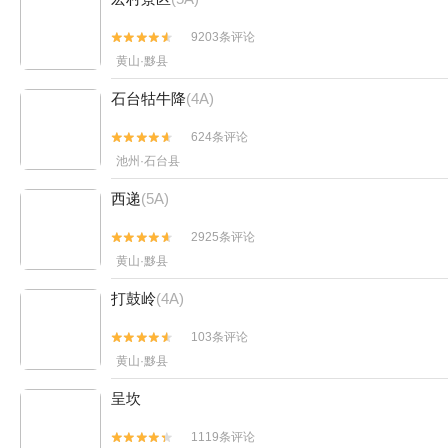
9203条评论


黄山·黟县
石台牯牛降
(4A)
624条评论


池州·石台县
西递
(5A)
2925条评论


黄山·黟县
打鼓岭
(4A)
103条评论


黄山·黟县
呈坎
1119条评论

