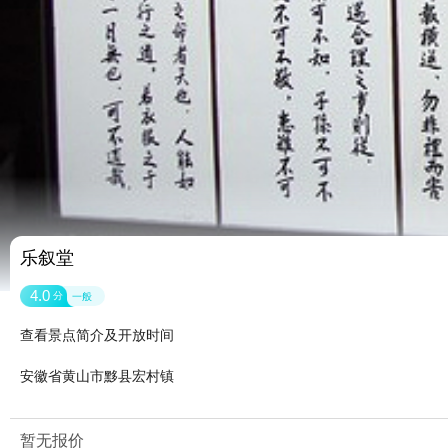
乐叙堂
4.0
分
一般
查看景点简介及开放时间
安徽省黄山市黟县宏村镇
暂无报价