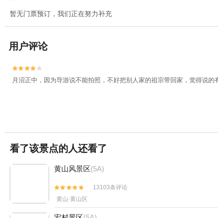
暂无门票预订，我们正在努力补充
用户评论


月沼正中，因为导游说不能拍照，不好把别人家的祖宗带回家，觉得说的
看了该景点的人还看了
黄山风景区
(5A)
13103条评论


黄山·黄山区
宏村景区
(5A)