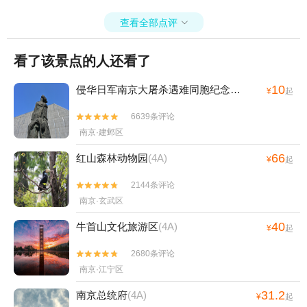
京玫瑰园+金陵小城+南京市博物馆+丽池宫韩式
汗蒸温泉会馆+南京幻境世界+明孝陵博物馆+炮
查看全部点评
炮兵探险学院(玄武湖店)+南京国防园+雨花石地

质公园+汤山温泉+金牛湖尾波冲浪基地+南京城
墙博物馆+达摩殿+汤山竹野丛林ATV越野野骑基
看了该景点的人还看了
地+未来动物城（南京玄武湖店）+侵华日军向新
10
四军投降处旧址+夫子庙雨花石博物馆+高淳陶瓷
侵华日军南京大屠杀遇难同胞纪念馆
(4A)
¥
起
博物馆+玄武湖游船(阳光码头)+大自然邮局栖霞
6639条评论


山森林营地+天生桥+灵谷寺+雨花剧院+南京银
南京·建邺区
杏湖+夫子庙喜剧汇+汤山温泉房车露营地1日游
66
红山森林动物园
(4A)
¥
起
2144条评论


南京·玄武区
40
牛首山文化旅游区
(4A)
¥
起
2680条评论


南京·江宁区