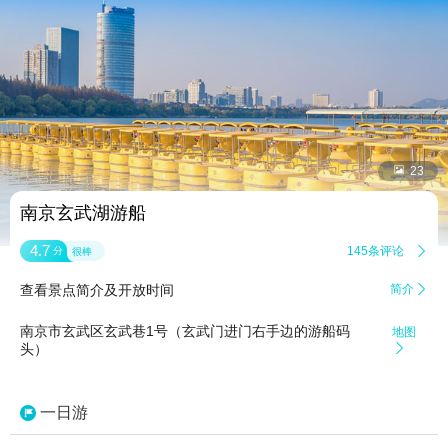


23
南京玄武湖游船
4.7
145条评论

分
很棒
查看景点简介及开放时间
简介

南京市玄武区玄武巷1号（玄武门进门右手边的游船码
地图
头）

一日游