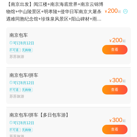
【南京出发】阅江楼+南京海底世界+南京云锦博
200
物馆+中山陵景区+明孝陵+侵华日军南京大屠杀

¥
起
遇难同胞纪念馆+珍珠泉风景区+阳山碑材+雨花
台+栖霞山+梅园新村纪念馆+云山+秦淮河画舫
+南京总统府+鸡鸣寺+南京长江大桥+夫子庙+音
南京包车
200
乐台+高淳老街+莫愁湖景区+金牛湖风景区+南
¥
起
可订8月12日
京博物院+南京中山植物园+南京台城+南京城墙
查看
不可退
无购物
+灵谷景区+玄武湖公园-情侣园+南京石头城+雨
苏苏旅游
花石博物馆+钟山风景名胜区+南京大学(鼓楼校
区)+玄武湖景区+美龄宫+雨花阁+夫子庙大成殿
南京包车/拼车
+汤山欢乐水世界+南京植物博览园+南京科技馆
300
¥
起
可订8月12日
+汤山圣泉温泉+汤山紫清湖旅游区+平山森林公
查看
不可退
无购物
园+红山森林动物园+南京冠军溜冰场+南京汤山
苏苏旅游
海润温泉度假山庄+浦口珍珠泉野生动物生态园
+雨花台烈士陵园+汤山古溶洞+牛首山文化旅游
区+南京玄武湖游船+汤山翠谷现代农业示范园
南京包车/拼车【多日包车游】
300
¥
+南京光阳大舞台+高淳国际慢城+南京汤山勐拉
起
可订8月12日
温泉+高淳非遗展示馆+新四军驻高淳办事处旧址
查看
不可退
无购物
+高淳国际慢城建峰农家乐+高淳国际慢城长春农
苏苏旅游