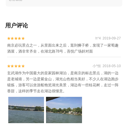
家+高淳国际慢城长青农家乐+南京汤山温泉宾馆
+南京保利大剧院+南京大行宫会堂+南京人民大
会堂+南京奥体中心+工人汤山温泉+桃花岛风景
用户评论
区+南京乐天世界+大报恩寺遗址景区+奔跑拓展
乐园（玄武湖公园站）+奔跑拓展乐园（汤山地
h*4 2019-09-27


质公园站）+大报恩寺遗址景区+冶山国家矿山公
南京必玩景点之一，从里面出来之后，逛到狮子桥，发现了一家萄趣
园+南京明故宫遗址公园+夫子庙游船(泮池码
酒屋，酒非常齐全，在湖北路78号，吾悦广场斜对面
头)+达摩古洞+玄武湖游船（阳光码头）+南京火
车来斯+南京万达乐园+汤山方山国家地质公园博
小*恒 2018-05-10


物馆+汤山温泉房车营地露天茶园温泉+雨花台游
玄武湖作为中国最大的皇家园林湖泊，是南京的标志景点，湖的一边
乐园+汤山矿坑公园+南京玄武湖菱洲乐园+溧水
是老城墙，另一边是紫金山，湖光山色相当美好，不少人在湖边跑步
周园+金牛湖野生动物王国+南京师范大学+夫子
锻炼，游客可以坐游船饱览湖光美景，湖边有一些桂花树，走过一阵
庙5D光影星空艺术馆+夫子庙秦淮风光带+南京
香甜，这样的季节走在湖边很惬意。
眼步行桥+雨花茶博物馆+雨花茶文化区+南京游
子山休闲旅游区+厚塘汤泉+南京欢乐谷+汤山一
品温泉+南京弘海温泉+南京魔都温泉+汤山欢乐
水世界+南京汤山紫清湖旅游度假区熊猫馆+汤山
涵田·臻温泉+侵华日军向新四军投降处旧址+南