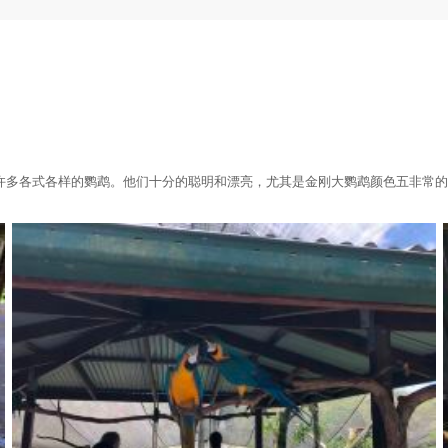
许多各式各样的鹦鹉。他们十分的聪明和漂亮，尤其是金刚大鹦鹉颜色五非常的