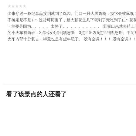


出来穿过一条纪念品接到就到了鸟园。门口一只大黑鹦鹉，摸它会被啄噢！
不确定是不是）~ 这货可厉害了，超大颗花生几下就剥了壳吃到了仁~ 花
~ 主要是因为。。。。。太热了。。。。。。。。。。 逛完出来就去镇上吃饭
的小火车有两班，2点出发4点到凯恩斯，3点半出发5点半到凯恩斯。中间
火车内部十分复古，毕竟也是有些年纪了。 没有空调！！！ 没有空调！
来，拍照很好看噢~ 太热了，我俩睡了一路，广播一直在讲各种铁路相关
车头的样子，吼吼看~~~ 凯恩斯火车站旁边就有一个超市Coles, 
有各种薯片！！！！~~~~ 这晒了一整天，紫外线过敏的娘炮先森就开
头就睡的一晚。。。。。。。。。 ———————————————————————
oyal Harbour 花费RMB627
看了该景点的人还看了
热带雨林自然公园
191条评论


库兰达