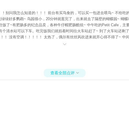
！别问我怎么知道的！！！ 前台有买鸟食的，可以买一包进去喂鸟~ 不给吃的
花绿绿好多鹦鹉~ 鸟园很小，20分钟就逛完了，出来就去了隔壁的蝴蝶园~ 
了~有肥肠多的纪念品卖，各种牛仔帽肥肠酷炫~ 中午吃的Petit Cafe，
有个清水站可以下车。吃完饭我们就掐着时间往火车站赶了~ 到了火车站还剩了
！！！ 没有空调！！！！！ 太热了，偶尔有丝丝风吹进来就开心得不得了~ 
历史，特别好睡，太催眠了~ 睡醒了就快回到凯恩斯了，路过一片草原，远远看

短腿先森热爱各种方便面啊，于是决定晚饭就吃当地的方便面了！ 我们买的这种。
始嚷嚷着要买面膜了，无奈居然没有在超市发现面膜。木瓜膏真的很好用！！虽然
—————————————————————— 当日饭： Petit Cafe （中
查看全部点评
