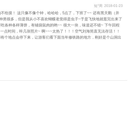
短*周 2018-01-23
不给摸！ 这只像不像个钟，哈哈哈，5点了，下班了~~ 还有黑天鹅（并
蝴蝶种类很多，但是我从小不喜欢蝴蝶老觉得是虫子~于是飞快地就逛完出来了
主要吃各种各样薄饼，有铺袋鼠肉的哟~~ 很大一块，味道还不错~ 下午回程
一点时间，咔几张照片~ 啊~~~太热了！！！空气刘海简直无法存活！！
中间有个地点会停下来，让游客们看下面当年修铁路的地方，刚好是个山洞出
到这个小镇悠然美好的样子。 5点半准时到达凯恩斯站，冲下去拍了个火
。。短腿先森觉得挺好吃的，我抹着泪在旁边默默想念老坛酸菜面 没事，咱还
涂上去油油的，但是短腿先森很快就不再像个小龙虾一样发红了~ 又是倒
饭） 花费$76 超市 （晚饭） 花费$18 当日酒店： BreakFree R
103
¥
起