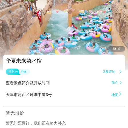


4
华夏未来嬉水馆
4.5
2条评论

分
不错
查看景点简介及开放时间
简介


天津市河西区环湖中道3号
地图
暂无报价
暂无门票预订，我们正在努力补充