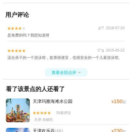
用户评论
g*7 2018-07-20


是免费的吗？我想知道呀
C*g 2015-05-22


适合亲子的一个游泳馆，套票很便宜，也很安全的一个儿童游泳馆。
查看全部点评

看了该景点的人还看了
150
天津玛雅海滩水公园
¥
起
59条评论


天津·东丽区
230
天津欢乐谷
(4A)
¥
起