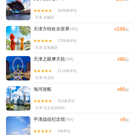
3209条评论


天津·东丽区
199
天津方特欢乐世界
(4A)
¥
起
1356条评论


天津·滨海新区
90
天津之眼摩天轮
(4A)
¥
起
2114条评论


天津·河北区
80
海河游船
¥
起
524条评论


天津·古文化街码头
9
平津战役纪念馆
(4A)
¥
起
4条评论

