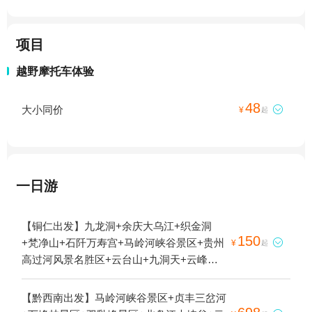
项目
越野摩托车体验
48
大小同价

¥
起
一日游
【铜仁出发】九龙洞+余庆大乌江+织金洞
150
+梵净山+石阡万寿宫+马岭河峡谷景区+贵州

¥
起
高过河风景名胜区+云台山+九洞天+云峰屯
堡景区+荔波樟江风景名胜区+杉木河漂流
+百里杜鹃风景区+西江温泉度假村+青龙洞
【黔西南出发】马岭河峡谷景区+贞丰三岔河
+斗篷山景区+黔南蛤蚌河+黄果树景区+妥乐