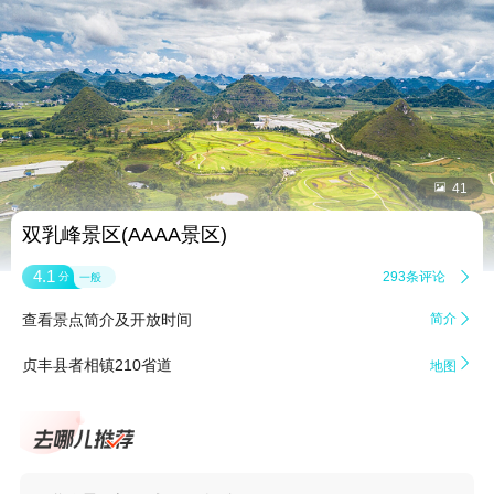


41
双乳峰景区(AAAA景区)
4.1
293条评论

分
一般
查看景点简介及开放时间
简介


贞丰县者相镇210省道
地图