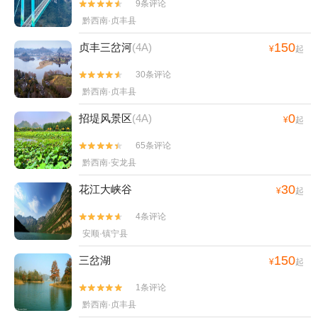
画廊+云龙洞+毕节黔西景区+织金大峡谷+红
9条评论


果树+贵州黔东南旅游直通车+云舍景区+乌
黔西南·贞丰县
蒙大草原+西江苗族博物馆+镇远石屏山+油
150
贞丰三岔河
(4A)
¥
起
杉河景区+乌江夜游明珠2号+斗篷山温泉+寨
沙侗寨+黔南本地玩乐+巫山峡谷旅游景区
30条评论


+西江乌利大峡谷漂流+丹寨万达小镇+红水
黔西南·贞丰县
河+独山天洞景区+福泉古城文化旅游景区
0
招堤风景区
(4A)
¥
起
+二十四道拐+都匀秦汉影视城+云谷生态园
+中华民俗欢乐谷+恐龙乐园+贵州九仙旅游
65条评论


景区+杉木湖景区+梅花山旅游景区+野玉海
黔西南·安龙县
玻璃天桥+高荡千年布依古寨文化旅游景区
30
花江大峡谷
+荔波颠倒博物馆+仙人街景区+梵净山公园
¥
起
+安顺旧州古镇+巫山峡谷旅游景区-已下线
4条评论


+神骏欢乐世界+龙里水乡+乌江黎芝峡旅游
安顺·镇宁县
景区+丹寨万达锦华温泉酒店云沁温泉+杉木
河+佛顶山生态旅游区+乌江秘境新滩景区
150
三岔湖
¥
起
+云屯生态体育公园旅游景区+剑河温泉体验
1条评论


馆+黄果树大瀑布夜游+贵州毕节鸡鸣三省旅
黔西南·贞丰县
游景区+贵州乌江寨国际旅游度假区+荔波古