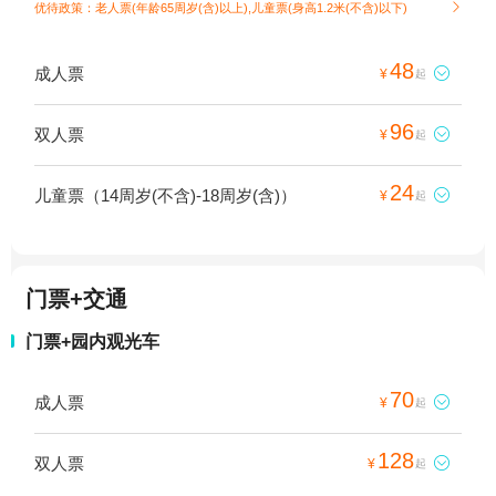
优待政策：老人票(年龄65周岁(含)以上),儿童票(身高1.2米(不含)以下)

48
成人票

¥
起
96
双人票

¥
起
24
儿童票（14周岁(不含)-18周岁(含)）

¥
起
门票+交通
门票+园内观光车
70
成人票

¥
起
128
双人票

¥
起