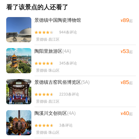
看了该景点的人还看了
89
景德镇中国陶瓷博物馆
¥
起
944条评论


景德镇·昌江区
53
陶阳里旅游区
(4A)
¥
起
345条评论


景德镇·珠山区
85
景德镇古窑民俗博览区
(5A)
¥
起
2233条评论


景德镇·昌江区
40
陶溪川文创街区
(4A)
¥
起
3条评论


景德镇·珠山区