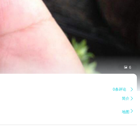

6
0条评论

简介


地图