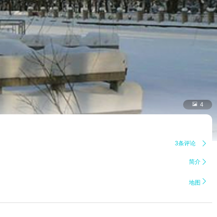

4
3条评论

简介


地图