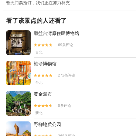
暂无门票预订，我们正在努力补充
看了该景点的人还看了
顺益台湾原住民博物馆
69条评论


台北
袖珍博物馆
272条评论


台北
黄金瀑布
8条评论


新北
野柳地质公园