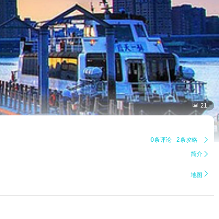

21
0条评论
2条攻略

简介


地图