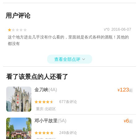
用户评论
v*0 2016-06-07


这个地方进去几乎没有什么看的，里面就是各式各样的酒瓶！其他的
都没有
查看全部点评

看了该景点的人还看了
123
金刀峡
(4A)
¥
起
677条评论


重庆·北碚区
6
邓小平故里
(5A)
¥
起
249条评论

