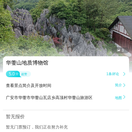


3
华蓥山地质博物馆
5.0
1条评论

分
超赞
查看景点简介及开放时间
简介


广安市华蓥市华蓥山瓦店乡高顶村华蓥山旅游区
地图
暂无报价
暂无门票预订，我们正在努力补充