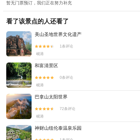
暂无门票预订，我们正在努力补充
看了该景点的人还看了
美山圣地世界文化遗产
1条评论


岘港
和富清景区
0条评论


岘港
巴拿山太阳世界
72条评论


岘港
神财山纽伦泰温泉乐园