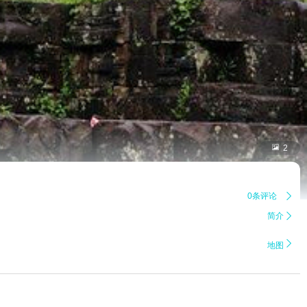

2
0条评论

简介


地图