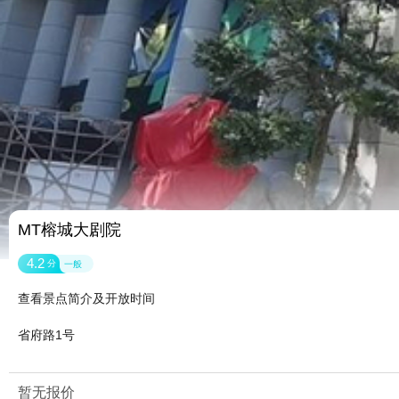
MT榕城大剧院
4.2
分
一般
查看景点简介及开放时间
省府路1号
暂无报价