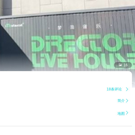

16
18条评论

简介


地图