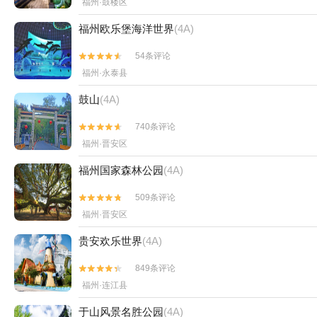
福州·鼓楼区
福州欧乐堡海洋世界
(4A)
54条评论


福州·永泰县
鼓山
(4A)
740条评论


福州·晋安区
福州国家森林公园
(4A)
509条评论


福州·晋安区
贵安欢乐世界
(4A)
849条评论


福州·连江县
于山风景名胜公园
(4A)