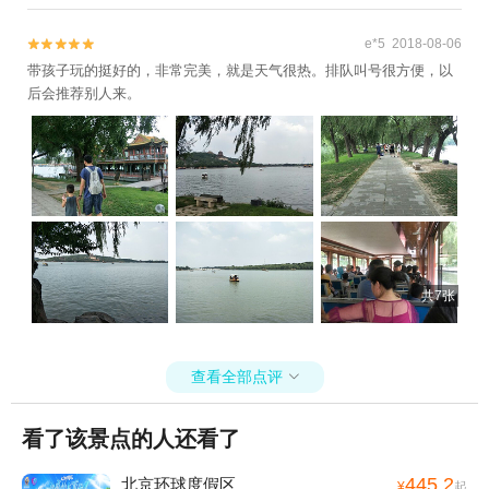
e*5 2018-08-06


带孩子玩的挺好的，非常完美，就是天气很热。排队叫号很方便，以
后会推荐别人来。
共7张
查看全部点评

看了该景点的人还看了
445.2
北京环球度假区
¥
起