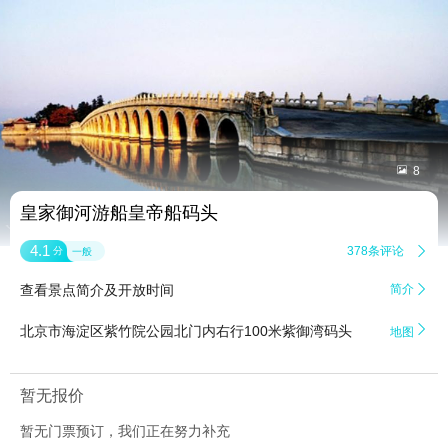


8
皇家御河游船皇帝船码头
4.1
378条评论

分
一般
查看景点简介及开放时间
简介


北京市海淀区紫竹院公园北门内右行100米紫御湾码头
地图
暂无报价
暂无门票预订，我们正在努力补充