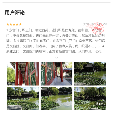
用户评论
关*n 2018-12-20


1.东宫门，即正门。靠近西苑。进门即是仁寿殿、德和园。 2.北宫
门：中央党校对面。进门先逛苏州街，再登万寿山，然后才见到昆明
湖。 3.文昌院门：又叫东旁门。在东宫门（正门）南侧不远。进门后
是文昌院、文昌阁、知春亭。（问了值班人员，此门只进不出。） 4.
新建宫门：文昌院门再往南，正对着新建宫门路。入门即见十七孔
桥、铜牛。（门外有公交车站名为“颐和园南门”，其实并不准确。南如

意门比新建宫门更南。）
共15张