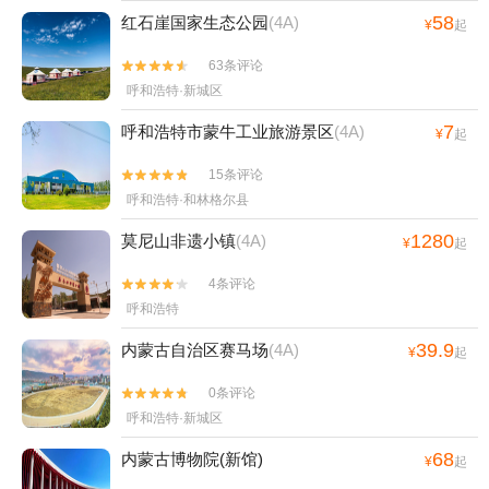
58
红石崖国家生态公园
(4A)
¥
起
63条评论


呼和浩特·新城区
7
呼和浩特市蒙牛工业旅游景区
(4A)
¥
起
15条评论


呼和浩特·和林格尔县
1280
莫尼山非遗小镇
(4A)
¥
起
4条评论


呼和浩特
39.9
内蒙古自治区赛马场
(4A)
¥
起
0条评论


呼和浩特·新城区
68
内蒙古博物院(新馆)
¥
起