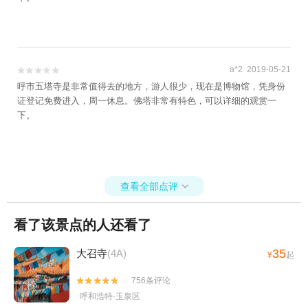
a*2 2019-05-21


呼市五塔寺是非常值得去的地方，游人很少，现在是博物馆，凭身份
证登记免费进入，周一休息。佛塔非常有特色，可以详细的观赏一
下。
查看全部点评

看了该景点的人还看了
35
大召寺
(4A)
¥
起
756条评论


呼和浩特·玉泉区