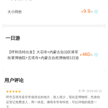
9.9
大小同价

¥
起
一日游
【呼和浩特出发】大召寺+内蒙古自治区将军
460

¥
起
衙署博物院+五塔寺+内蒙古自然博物馆1日游
用户评论
天*声 2019-05-21


呼市五塔寺是非常值得去的地方，游人很少，现在是博物馆，凭身份
证登记免费进入，周一休息。佛塔非常有特色，可以详细的观赏一
下。