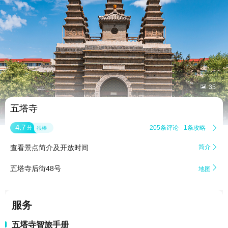


35
五塔寺
4.7
205条评论
1条攻略

分
很棒
查看景点简介及开放时间
简介


五塔寺后街48号
地图
服务
五塔寺智旅手册