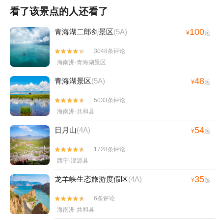
看了该景点的人还看了
100
青海湖二郎剑景区
(5A)
¥
起
3048条评论


海南洲·青海湖景区
48
青海湖景区
(5A)
¥
起
5033条评论


海南洲·共和县
54
日月山
(4A)
¥
起
1728条评论


西宁·湟源县
35
龙羊峡生态旅游度假区
(4A)
¥
起
6条评论


海南洲·共和县