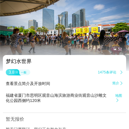


52
梦幻水世界
3.8
1475条评论

分
一般
查看景点简介及开放时间
简介

福建省厦门市思明区观音山海滨旅游商业街观音山沙雕文
地图
化公园西侧约120米

暂无报价