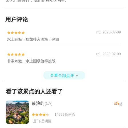
暂无门票预订，我们正在努力补充
用户评论
r*1 2023-07-09


水上蹦极，犹如掉入深海，刺激
r*1 2023-07-09


非常刺激，水上蹦极值得挑战
查看全部点评

看了该景点的人还看了
5
鼓浪屿
(5A)
¥
起
14999条评论


厦门·思明区