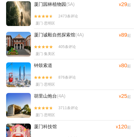
29
厦门园林植物园
(5A)
¥
起
2473条评论


厦门·思明区
89
厦门诚毅自然探索馆
(4A)
¥
起
405条评论


厦门·集美区
80
钟鼓索道
¥
起
876条评论


厦门·思明区
25
胡里山炮台
(4A)
¥
起
3711条评论


厦门·思明区
120
厦门科技馆
¥
起