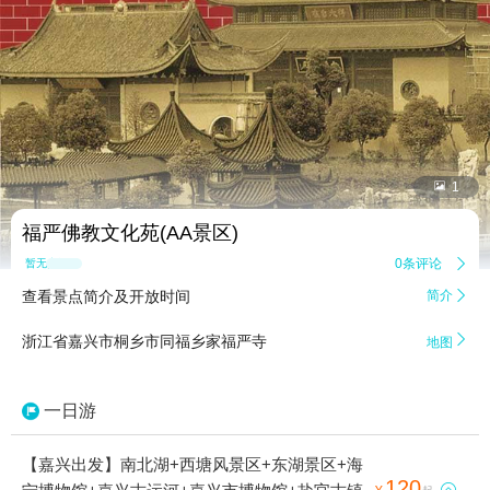


1
福严佛教文化苑(AA景区)
0条评论

暂无点评
查看景点简介及开放时间
简介


浙江省嘉兴市桐乡市同福乡家福严寺
地图
一日游
【嘉兴出发】南北湖+西塘风景区+东湖景区+海
120