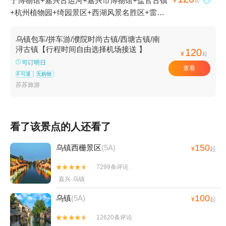
宁博物馆+嘉兴古运河+嘉兴市博物馆+盐官古镇

¥
起
+杭州植物园+绮园景区+西湖风景名胜区+雷峰
塔+南湖革命纪念馆+海宁中国皮革城景区+桐乡
市博物馆+嘉兴人民公园+观潮胜地公园+毛泽东
乌镇包车/拼车游/濮院时尚古镇/西塘古镇/南
观潮诗碑亭+乌镇+嘉兴子城+南浔古桥+福严佛
浔古镇【行程时间自由选择机场接送 】
120
¥
起
教文化苑+嘉善水乡风情旅游+南浔文园+西园
可订明日
查看
+茅盾故居+灵隐飞来峰景区+西栅+杭州Hello
不可退
无购物
Kitty乐园+南浔古镇+福严寺景区+梅花洲+杭州
苏苏旅游
圆通禅寺+桐乡市植物园+嘉善拳王休闲农庄+海
宁皮革城+西溪3D奇幻艺术馆+杭州博物馆+东栅
+嘉兴植物园+西溪国家湿地公园+嘉善大云+萧
看了该景点的人还看了
山钱江观潮城+海宁潮+云澜湾景区+西溪黑根蜡
像馆+嘉兴清池温泉+梅花洲水上乐园+西溪草堂
150
乌镇西栅景区
(5A)
¥
起
+嘉兴南北湖嘉蔓基基地+TT野战真人CS(西溪
7299条评论


店)+歌斐颂巧克力小镇+尖山高尔夫+球幕体验馆
嘉兴·乌镇
+嘉兴喜洋洋儿童乐园+西溪湿地印象摇橹船+西
溪庄园+南浔金海湾游泳馆+猎鹰CS野战（西溪
100
乌镇
(5A)
¥
起
湿地）+乌镇华庄生态园+云澜湾·四季花海乐园
12620条评论
+西塘本地玩乐+乌镇一日游+西溪天堂商业街

