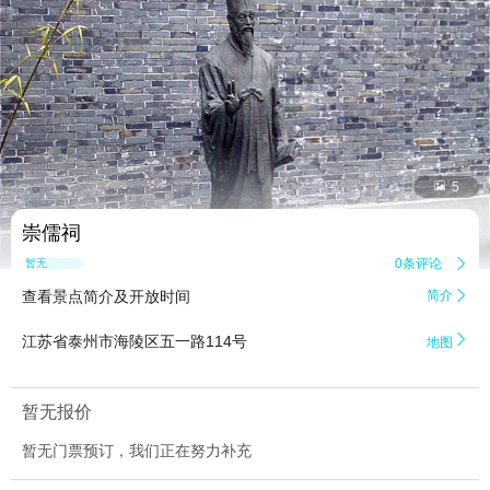


5
崇儒祠
0条评论

暂无点评
查看景点简介及开放时间
简介


江苏省泰州市海陵区五一路114号
地图
暂无报价
暂无门票预订，我们正在努力补充