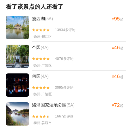
看了该景点的人还看了
95
瘦西湖
(5A)
¥
起
13934条评论


扬州·邗江区
46
个园
(4A)
¥
起
4076条评论


扬州·广陵区
46
何园
(4A)
¥
起
3095条评论


扬州·广陵区
72
溱湖国家湿地公园
(5A)
¥
起
1667条评论


泰州·姜堰市