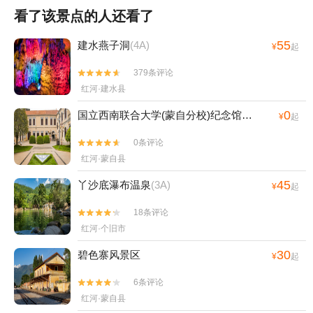
看了该景点的人还看了
55
建水燕子洞
(4A)
¥
起
379条评论


红河·建水县
0
国立西南联合大学(蒙自分校)纪念馆
(4A)
¥
起
0条评论


红河·蒙自县
45
丫沙底瀑布温泉
(3A)
¥
起
18条评论


红河·个旧市
30
碧色寨风景区
¥
起
6条评论


红河·蒙自县