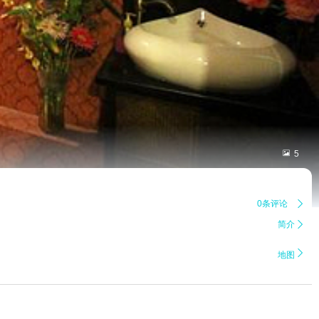

5
0条评论

简介


地图