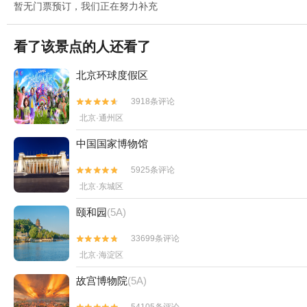
暂无门票预订，我们正在努力补充
看了该景点的人还看了
北京环球度假区
3918条评论


北京·通州区
中国国家博物馆
5925条评论


北京·东城区
颐和园
(5A)
33699条评论


北京·海淀区
故宫博物院
(5A)