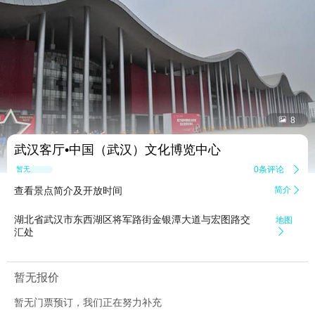


8
武汉客厅•中国（武汉）文化博览中心
0条评论

暂无点评
查看景点简介及开放时间
简介

湖北省武汉市东西湖区将军路街金银潭大道与宏图路交
地图
汇处

暂无报价
暂无门票预订，我们正在努力补充