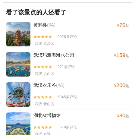
看了该景点的人还看了
70
黄鹤楼
(5A)
¥
起
9928条评论


武汉·武昌区
159
武汉玛雅海滩水公园
¥
起
971条评论


武汉·洪山区
200
武汉欢乐谷
(4A)
¥
起
5345条评论


武汉·青山区
80
湖北省博物馆
¥
起
3678条评论


武汉·东湖