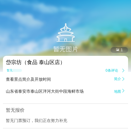


1
岱宗坊（食品 泰山区店）
0条评论

暂无点评
查看景点简介及开放时间
简介


山东省泰安市泰山区泮河大街中段海鲜市场
地图
暂无报价
暂无门票预订，我们正在努力补充