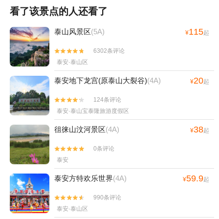
看了该景点的人还看了
115
泰山风景区
(5A)
¥
起
6302条评论


泰安·泰山区
20
泰安地下龙宫(原泰山大裂谷)
(4A)
¥
起
124条评论


泰安·泰山宝泰隆旅游度假区
38
徂徕山汶河景区
(4A)
¥
起
0条评论


泰安
59.9
泰安方特欢乐世界
(4A)
¥
起
990条评论


泰安·泰山区