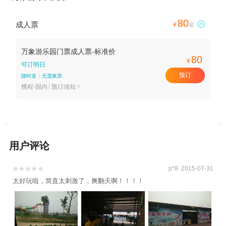
80
成人票

¥
起
万象游乐园门票成人票-标准价
80
¥
可订明日
预订
随时退
无需换票
携程-国内
预订须知

用户评论
p*8 2015-07-31


太好玩啦，简直太刺激了，爽翻天啊！！！！