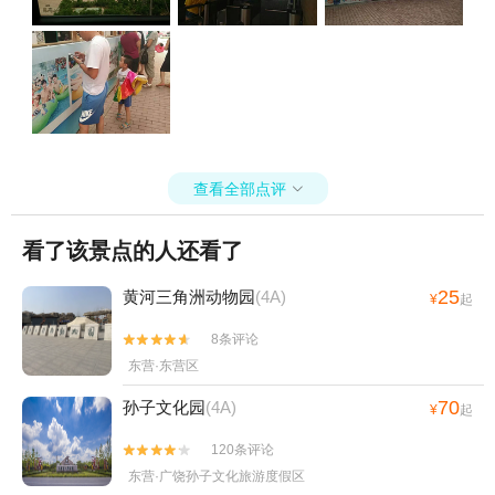
查看全部点评

看了该景点的人还看了
25
黄河三角洲动物园
(4A)
¥
起
8条评论


东营·东营区
70
孙子文化园
(4A)
¥
起
120条评论


东营·广饶孙子文化旅游度假区