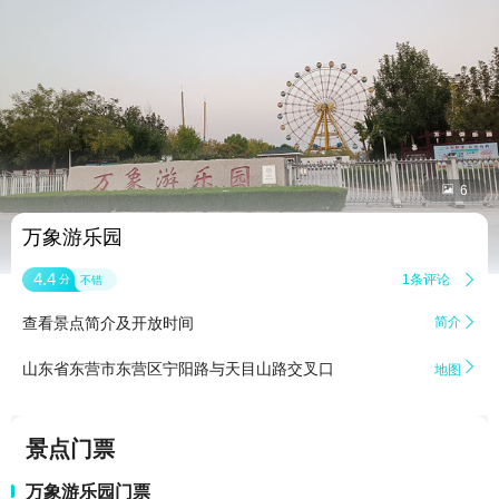


6
万象游乐园
4.4
1条评论

分
不错
查看景点简介及开放时间
简介


山东省东营市东营区宁阳路与天目山路交叉口
地图
景点门票
万象游乐园门票