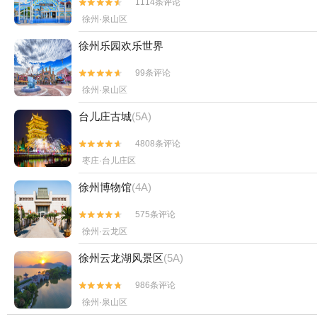
1114条评论


徐州·泉山区
徐州乐园欢乐世界
99条评论


徐州·泉山区
台儿庄古城
(5A)
4808条评论


枣庄·台儿庄区
徐州博物馆
(4A)
575条评论


徐州·云龙区
徐州云龙湖风景区
(5A)
986条评论


徐州·泉山区