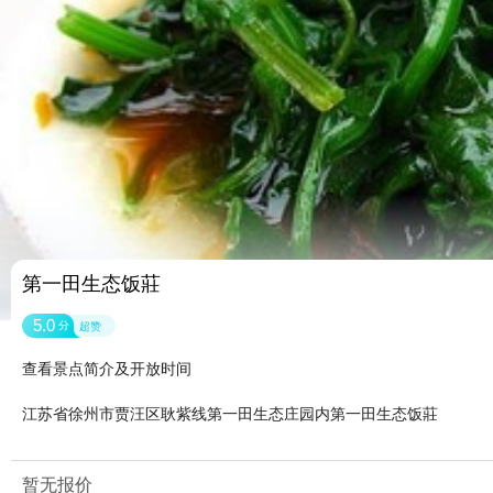
第一田生态饭莊
5.0
分
超赞
查看景点简介及开放时间
江苏省徐州市贾汪区耿紫线第一田生态庄园内第一田生态饭莊
暂无报价