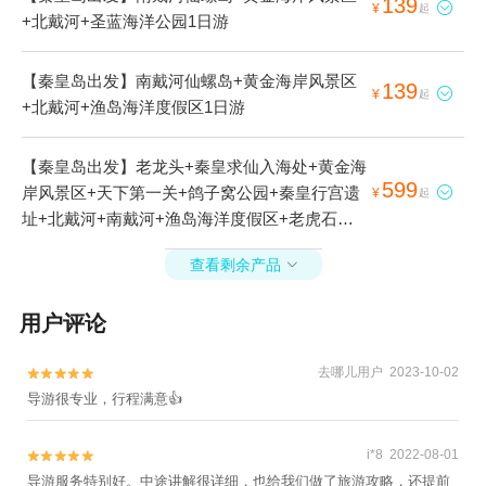
139

¥
起
+北戴河+圣蓝海洋公园1日游
【秦皇岛出发】南戴河仙螺岛+黄金海岸风景区
139

¥
起
+北戴河+渔岛海洋度假区1日游
【秦皇岛出发】老龙头+秦皇求仙入海处+黄金海
599
岸风景区+天下第一关+鸽子窝公园+秦皇行宫遗

¥
起
址+北戴河+南戴河+渔岛海洋度假区+老虎石海
上公园-中海滩+山海关+山海关古城景区+求仙入
查看剩余产品

海处3日游
用户评论
去哪儿用户 2023-10-02


导游很专业，行程满意👍
i*8 2022-08-01


导游服务特别好。中途讲解很详细，也给我们做了旅游攻略，还提前