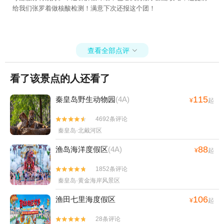
给我们张罗着做核酸检测！满意下次还报这个团！
查看全部点评

看了该景点的人还看了
115
秦皇岛野生动物园
(4A)
¥
起
4692条评论


秦皇岛·北戴河区
88
渔岛海洋度假区
(4A)
¥
起
1852条评论


秦皇岛·黄金海岸风景区
106
渔田七里海度假区
¥
起
28条评论

