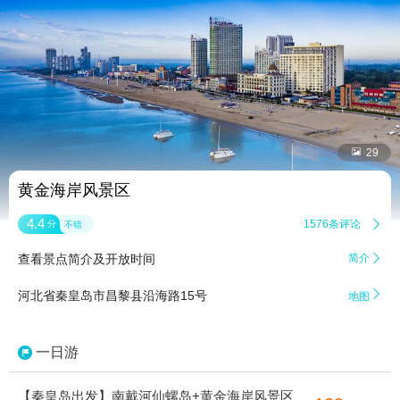


29
黄金海岸风景区
4.4
1576条评论

分
不错
查看景点简介及开放时间
简介


河北省秦皇岛市昌黎县沿海路15号
地图
一日游
【秦皇岛出发】南戴河仙螺岛+黄金海岸风景区