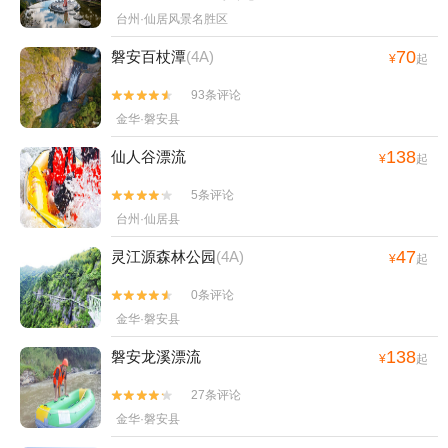
坊街+台州方特·狂野大陆+天台县+蛇蟠岛野人洞
台州·仙居风景名胜区
+温岭两栖动物爬行馆+黄岩天空之城+仙居雨花
70
磐安百杖潭
(4A)
梅亭精品民宿+台州市博物馆+江南·溪望谷+临海
¥
起
熊出没欢乐港湾+熊出没探险乐园+台州方特水上
93条评论


乐园+熊出没水上乐园+始丰湖夜游+天台山-桐柏
金华·磐安县
宫+台州植物（雕塑）园+黄岩柔川景区+黄岩天
138
空之城--已下线+玉环公园+国清寺+台州方特熊
仙人谷漂流
¥
起
出没水世界+天台山滑翔伞星空露营基地+台州花
5条评论


木城-七彩花田+台州市体育中心体育场1日游
台州·仙居县
47
灵江源森林公园
(4A)
¥
起
0条评论


金华·磐安县
138
磐安龙溪漂流
¥
起
27条评论


金华·磐安县