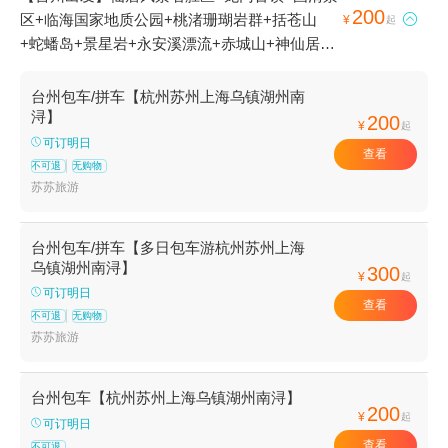
200
区+临海国家地质公园+桃渚珊瑚岩群+括苍山

¥
起
+蛇蟠岛+景星岩+永安溪漂流+赤城山+神仙居
+淡竹休闲谷+香严寺+DQ(谷德店)+长屿硐天+桃
渚古城+三门+台州府城文化旅游区+天台山景区
台州包车/拼车【杭州苏州上海乌镇湖州南
+台州东方太阳城+牛头山湖+东湖+台州海洋世
浔】
200
¥
起
界+济公故居+皤滩古镇+大陈岛+长屿硐天八仙
可订明日
查看
岩+石梁飞瀑+双门硐景区+琼台仙谷景区+华顶
不可退
无购物
归云+华顶国家森林公园+江南大峡谷景区+紫阳
苏苏旅游
街+天台天湖风景区+布袋山风景区+黄岩大瀑布
+江南大峡谷军事漂流+温岭方山景区+浙东十八
台州包车/拼车【多日包车游杭州苏州上海
潭+牛头山国家森林公园+长屿硐天熊猫馆+温岭
乌镇湖州南浔】
300
¥
起
市锦屏公园+临海市桃渚龙湾海滨景区+桃江十三
可订明日
查看
渚+临海大火山+临海东湖+温岭石夫人+蛇蟠岛
不可退
无购物
海盗村+仙居外滩杨梅园+台州黄岩奥普乐水上乐
苏苏旅游
园+台州柔极溪探险漂流+温岭新概念游泳会所
+台州黄土岭大峡谷+台州马头山景区+牛头山风
台州包车【杭州苏州上海乌镇湖州南浔】
景区+双门石窟+台州仙居林氏杨梅采摘+仙居农
200
¥
起
可订明日
家杨梅+仙居杨梅+台州温岭魔幻冰雪世界+349
查看
不可退