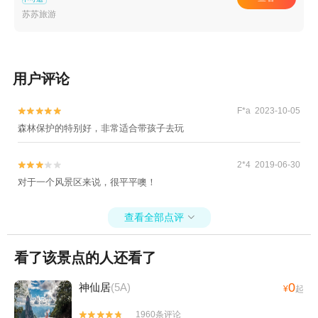
潜艇观光基地+黄岩梦幻部落游乐园+吉捕岙沙滩
苏苏旅游
+温岭洞下沙滩+仙居百花谷+天台龙穿峡漂流
+台州太阳城梦幻灯光节+椒江嬉戏儿童乐园+台
州璀璨嘉年华+天台山国清景区+台州九龙花海景
区+天台温泉山庄+神仙居莲荷文化园+台州湾野
用户评论
生动物园+仙居大江南牡丹园+仙居欢乐谷南溪漂
流+天台龙官漂流景区+台州市路桥石浜水上乐园
F*a 2023-10-05


+栖心谷+黄岩山景区+中国安基山航空飞行营地
森林保护的特别好，非常适合带孩子去玩
+临海安基山滑翔基地-已下线+小济公乐园+牧云
谷景区+潘家小镇情人谷+温岭山海之韵高空玻璃
2*4 2019-06-30


桥观景+台州湾湿地公园+北石梁洞（仙人洞）
对于一个风景区来说，很平平噢！
+玉环炮台滨海高空漂流+天台山大瀑布+温岭动
物园+后岭花开嬉栖谷+温岭山海之韵+漩门湾国
查看全部点评

家湿地公园+绿城天台山雪乐园+浙江台州黄岩上
垟飞行营地+上栈头+台州府城墙+仙居神龙谷景
看了该景点的人还看了
区+浙江台州白鹤九龙山滑翔伞+上江百花园+东
湖（台州府城）+温岭田园牧歌旅游度假区+临海
0
神仙居
(5A)
¥
起
绿野仙踪丛林乐园+遇见杉谷露营基地(黄岩九溪
店)+龙门沙滩+吉捕岙沙滩露营地+龙门景区+水
1960条评论

