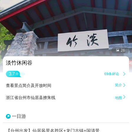


26
淡竹休闲谷
3.7
69条评论

分
查看景点简介及开放时间
简介


浙江省台州市仙居县撩朱线
地图
一日游
【台州出发】仙居风景名胜区+龙门古镇+国清景