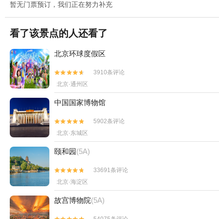
暂无门票预订，我们正在努力补充
看了该景点的人还看了
北京环球度假区
3910条评论


北京·通州区
中国国家博物馆
5902条评论


北京·东城区
颐和园
(5A)
33691条评论


北京·海淀区
故宫博物院
(5A)