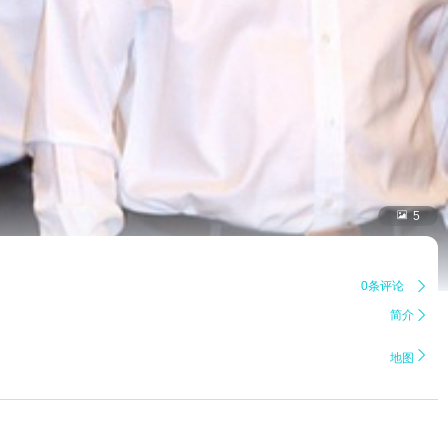

5
0条评论

简介


地图