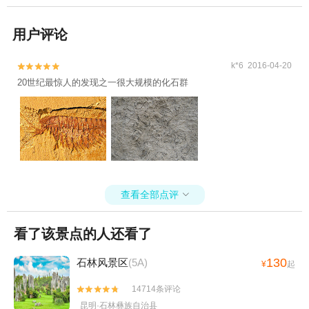
用户评论
k*6 2016-04-20


20世纪最惊人的发现之一很大规模的化石群
查看全部点评

看了该景点的人还看了
130
石林风景区
(5A)
¥
起
14714条评论


昆明·石林彝族自治县