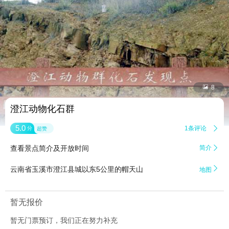


8
澄江动物化石群
5.0
1条评论

分
超赞
查看景点简介及开放时间
简介


云南省玉溪市澄江县城以东5公里的帽天山
地图
暂无报价
暂无门票预订，我们正在努力补充