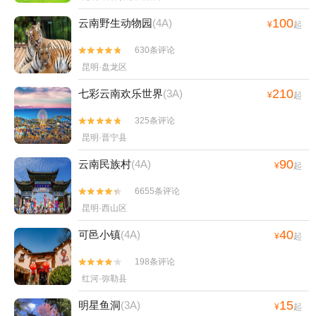
100
云南野生动物园
(4A)
¥
起
630条评论


昆明·盘龙区
210
七彩云南欢乐世界
(3A)
¥
起
325条评论


昆明·晋宁县
90
云南民族村
(4A)
¥
起
6655条评论


昆明·西山区
40
可邑小镇
(4A)
¥
起
198条评论


红河·弥勒县
15
明星鱼洞
(3A)
¥
起