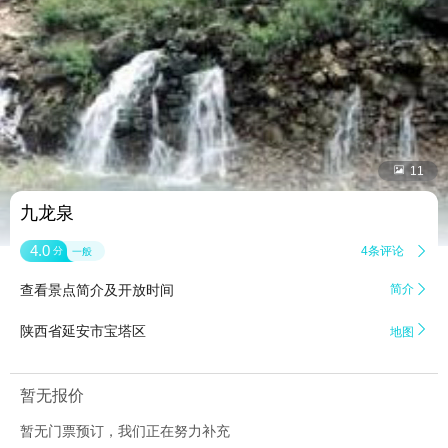


11
九龙泉
4.0
4条评论

分
一般
查看景点简介及开放时间
简介


陕西省延安市宝塔区
地图
暂无报价
暂无门票预订，我们正在努力补充