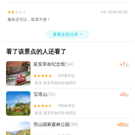
x*8 2016-08-26


服务还可以，取票方便！
查看全部点评

看了该景点的人还看了
7
延安革命纪念馆
(5A)
¥
起
204条评论


延安·延安革命纪念地景区
0
宝塔山
(5A)
¥
起
780条评论


延安·延安革命纪念地景区
60
劳山国家森林公园
(4A)
¥
起