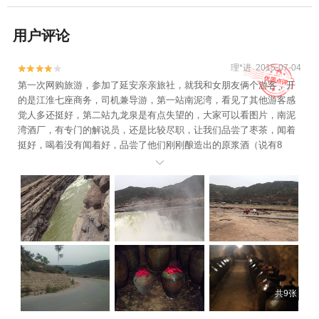
用户评论
理*进 2015-07-04


第一次网购旅游，参加了延安亲亲旅社，就我和女朋友俩个游客，开
的是江淮七座商务，司机兼导游，第一站南泥湾，看见了其他游客感
觉人多还挺好，第二站九龙泉是有点失望的，大家可以看图片，南泥
湾酒厂，有专门的解说员，还是比较尽职，让我们品尝了枣茶，闻着
挺好，喝着没有闻着好，品尝了他们刚刚酿造出的原浆酒（说有8
0°），味道不好描述。最后一站就是重点了：壶口瀑布，南泥湾开车

过去俩个小时，后半段路上山路，感觉风景不赖，后悔没让司机停一
下拍几张照片！进去前吃的洋芋擦擦（不大一盘18块大洋，有点
贵），味道还不错。看到瀑布还是很有视觉冲击力的，听着咆哮声，
看着她的翻腾，有那么一刻，有点恍然！总体来说，220一人，还可
以！
共9张