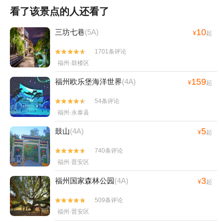
看了该景点的人还看了
10
三坊七巷
(5A)
¥
起
1701条评论


福州·鼓楼区
159
福州欧乐堡海洋世界
(4A)
¥
起
54条评论


福州·永泰县
5
鼓山
(4A)
¥
起
740条评论


福州·晋安区
3
福州国家森林公园
(4A)
¥
起
509条评论


福州·晋安区