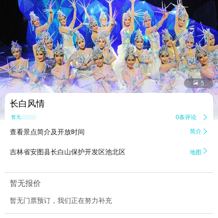


5
长白风情
0条评论

暂无点评
查看景点简介及开放时间
简介


吉林省安图县长白山保护开发区池北区
地图
暂无报价
暂无门票预订，我们正在努力补充