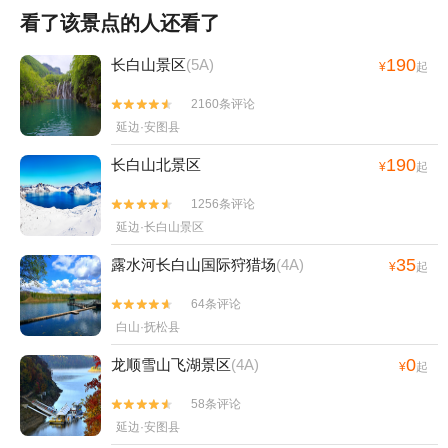
看了该景点的人还看了
190
长白山景区
(5A)
¥
起
2160条评论


延边·安图县
190
长白山北景区
¥
起
1256条评论


延边·长白山景区
35
露水河长白山国际狩猎场
(4A)
¥
起
64条评论


白山·抚松县
0
龙顺雪山飞湖景区
(4A)
¥
起
58条评论


延边·安图县