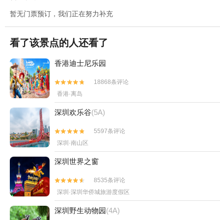
暂无门票预订，我们正在努力补充
看了该景点的人还看了
香港迪士尼乐园
18868条评论


香港·离岛
深圳欢乐谷
(5A)
5597条评论


深圳·南山区
深圳世界之窗
8535条评论


深圳·深圳华侨城旅游度假区
深圳野生动物园
(4A)