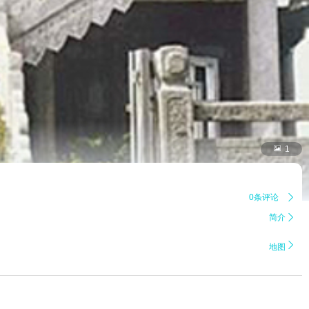

1
0条评论

简介


地图