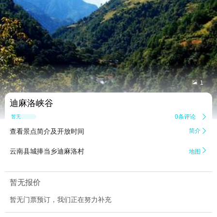


1
迪麻洛峡谷
0条评论

暂无点评
查看景点简介及开放时间
简介


云南县城捧当乡迪麻洛村
地图
暂无报价
暂无门票预订，我们正在努力补充