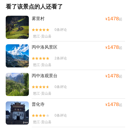
看了该景点的人还看了
1478
雾里村
¥
起
0条评论


怒江·贡山县
1478
丙中洛风景区
¥
起
2条评论


怒江·贡山县
1478
丙中洛观景台
¥
起
0条评论


怒江·贡山县
1478
普化寺
¥
起
0条评论


怒江·贡山县