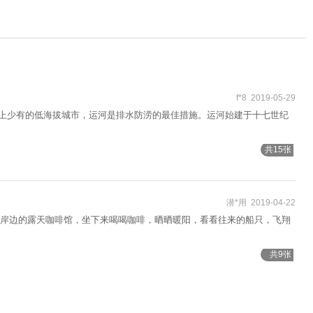
f*8 2019-05-29
世界上少有的低海拔城市，运河是排水防涝的最佳措施。运河始建于十七世纪
共15张
潜*用 2019-04-22
岸边的露天咖啡馆，坐下来喝喝咖啡，晒晒暖阳，看看往来的船只，飞翔
共9张