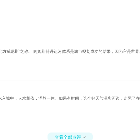
素有“北方威尼斯”之称。 阿姆斯特丹运河体系是城市规划成功的结果，因为它是
水入城中，人水相依，浑然一体。如果有时间，选个好天气漫步河边，走累了在
查看全部点评
