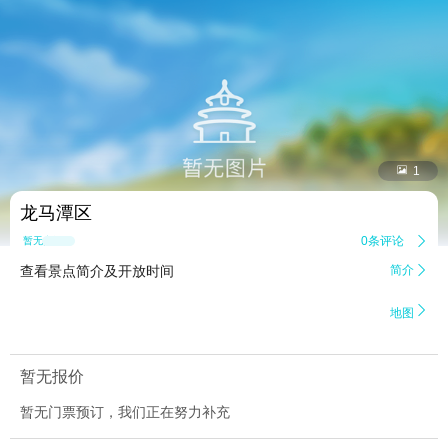


1
龙马潭区
0条评论

暂无点评
查看景点简介及开放时间
简介


地图
暂无报价
暂无门票预订，我们正在努力补充