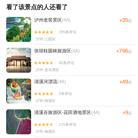
看了该景点的人还看了
35
泸州老窖景区
(4A)
¥
起
785条评论


泸州·江阳区
796
张坝桂圆林旅游区
(4A)
¥
起
92条评论


泸州·龙马潭区
49
清溪河漂流
(4A)
¥
起
0条评论


泸州·纳溪区
9
清溪谷旅游区-花田酒地景区
(4A)
¥
起
115条评论


泸州·纳溪区