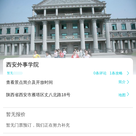


6
西安外事学院
0条评论
1条攻略

暂无点评
查看景点简介及开放时间
简介


陕西省西安市雁塔区丈八北路18号
地图
暂无报价
暂无门票预订，我们正在努力补充