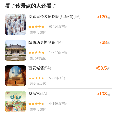
看了该景点的人还看了
120
秦始皇帝陵博物院(兵马俑)
(5A)
¥
起
66414条评论


西安·临潼区
68
陕西历史博物馆
(4A)
¥
起
17277条评论


西安·雁塔区
53.5
西安城墙
(5A)
¥
起
5893条评论


西安·碑林区
108
华清宫
(5A)
¥
起
44156条评论


西安·临潼区