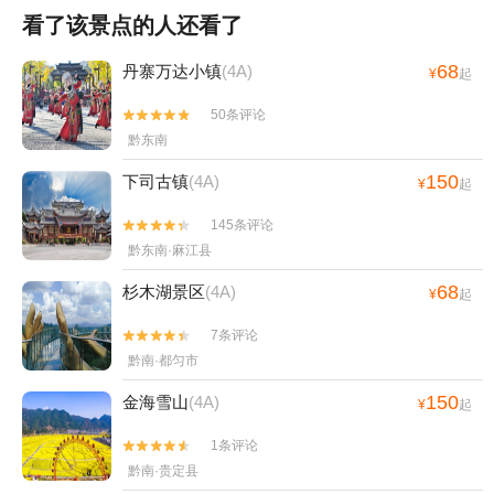
看了该景点的人还看了
68
丹寨万达小镇
(4A)
¥
起
50条评论


黔东南
150
下司古镇
(4A)
¥
起
145条评论


黔东南·麻江县
68
杉木湖景区
(4A)
¥
起
7条评论


黔南·都匀市
150
金海雪山
(4A)
¥
起
1条评论


黔南·贵定县