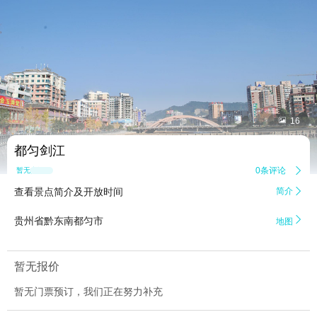


16
都匀剑江
0条评论

暂无点评
查看景点简介及开放时间
简介


贵州省黔东南都匀市
地图
暂无报价
暂无门票预订，我们正在努力补充