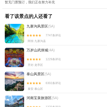
暂无门票预订，我们正在努力补充
看了该景点的人还看了
九寨沟风景区
(5A)
7747条评论


阿坝·九寨沟县
万岁山武侠城
(4A)
1229条评论


开封·龙亭区
泰山风景区
(5A)
6302条评论


泰安·泰山区
河南宝泉旅游区
(5A)