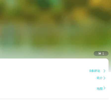

1
0条评论

简介


地图