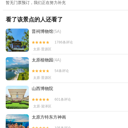
暂无门票预订，我们正在努力补充
看了该景点的人还看了
晋祠博物馆
(5A)
1786条评论


太原·晋源区
太原植物园
(4A)
54条评论


太原·晋源区
山西博物院
601条评论


太原·迎泽区
太原方特东方神画