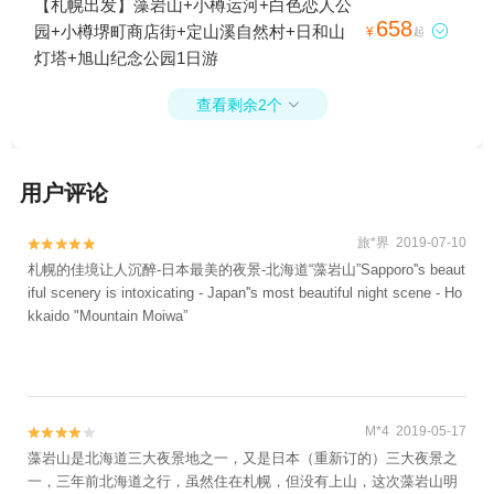
【札幌出发】藻岩山+小樽运河+白色恋人公
658
园+小樽堺町商店街+定山溪自然村+日和山

¥
起
灯塔+旭山纪念公园1日游
查看剩余2个

用户评论
旅*界 2019-07-10


札幌的佳境让人沉醉-日本最美的夜景-北海道“藻岩山”Sapporo''s beaut
iful scenery is intoxicating - Japan''s most beautiful night scene - Ho
kkaido "Mountain Moiwa”
M*4 2019-05-17


藻岩山是北海道三大夜景地之一，又是日本（重新订的）三大夜景之
一，三年前北海道之行，虽然住在札幌，但没有上山，这次藻岩山明