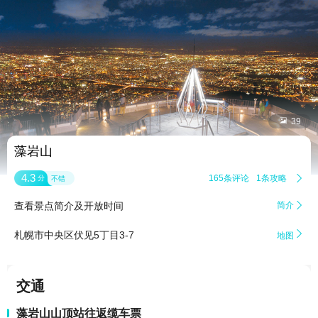


39
藻岩山
4.3
165条评论
1条攻略

分
不错
查看景点简介及开放时间
简介


札幌市中央区伏见5丁目3-7
地图
交通
藻岩山山顶站往返缆车票