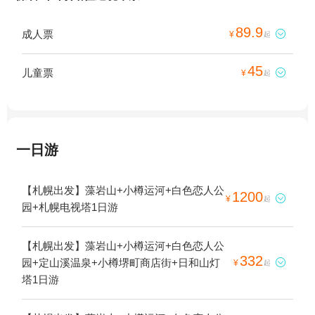
89.9
成人票

¥
起
45
儿童票

¥
起
一日游
【札幌出发】藻岩山+小樽运河+白色恋人公
1200

¥
起
园+札幌电视塔1日游
【札幌出发】藻岩山+小樽运河+白色恋人公
332
园+定山溪温泉+小樽堺町商店街+日和山灯

¥
起
塔1日游