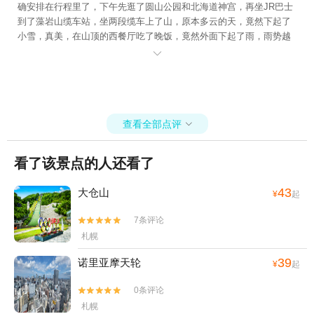
确安排在行程里了，下午先逛了圆山公园和北海道神宫，再坐JR巴士
到了藻岩山缆车站，坐两段缆车上了山，原本多云的天，竟然下起了
小雪，真美，在山顶的西餐厅吃了晚饭，竟然外面下起了雨，雨势越
来越大，山上有些起了雾气，幸而还能拍夜景

查看全部点评

看了该景点的人还看了
43
大仓山
¥
起
7条评论


札幌
39
诺里亚摩天轮
¥
起
0条评论


札幌